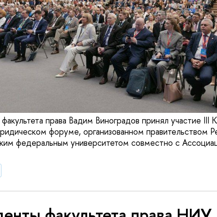
факультета права Вадим Виноградов принял участие III 
идическом форуме, организованном правительством Р
ским федеральным университетом совместно с Ассоциа
денты факультета права НИ