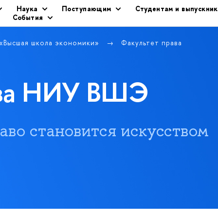
Наука
Поступающим
Студентам и выпускни
События
 «Высшая школа экономики»
Факультет права
ава НИУ ВШЭ
 право становится искусством