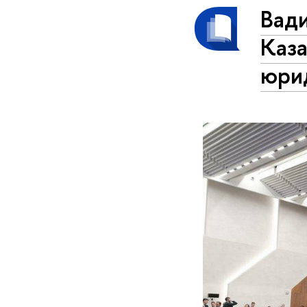
Вади
Каз
юри