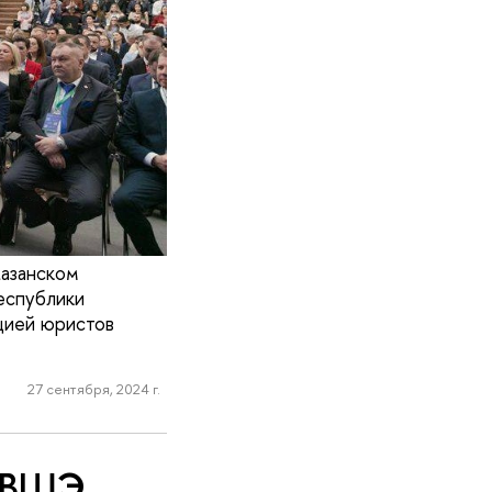
Казанском
еспублики
цией юристов
27 сентября, 2024 г.
У ВШЭ