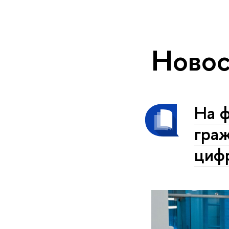
Новос
На 
гра
циф