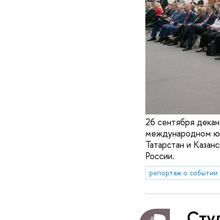
26 сентября декан 
международном юр
Татарстан и Казан
России.
репортаж о событии
Сту