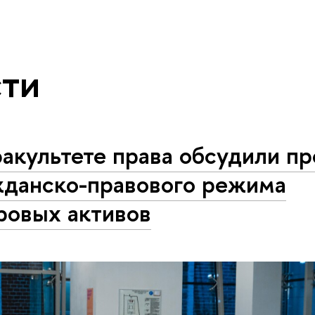
ти
факультете права обсудили п
жданско-правового режима
ровых активов