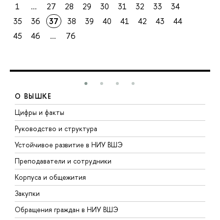
1
...
27
28
29
30
31
32
33
34
35
36
37
38
39
40
41
42
43
44
45
46
...
76
О ВЫШКЕ
Цифры и факты
Л
Руководство и структура
Д
Устойчивое развитие в НИУ ВШЭ
О
Преподаватели и сотрудники
П
Корпуса и общежития
В
Закупки
П
Обращения граждан в НИУ ВШЭ
А