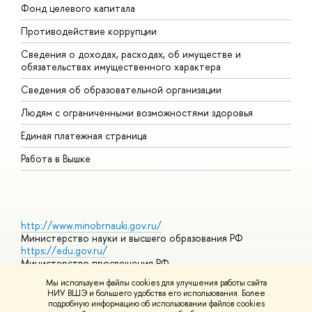
Фонд целевого капитала
Д
Противодействие коррупции
Ц
Сведения о доходах, расходах, об имуществе и
Б
обязательствах имущественного характера
О
Сведения об образовательной организации
О
Людям с ограниченными возможностями здоровья
Единая платежная страница
Работа в Вышке
http://www.minobrnauki.gov.ru/
Министерство науки и высшего образования РФ
https://edu.gov.ru/
Министерство просвещения РФ
https://elearning.hse.ru/mooc
Мы используем файлы cookies для улучшения работы сайта
Массовые открытые онлайн-курсы
НИУ ВШЭ и большего удобства его использования. Более
подробную информацию об использовании файлов cookies