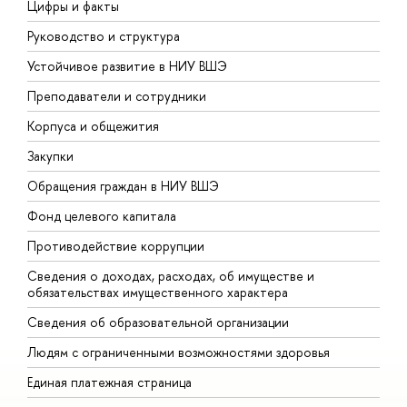
Цифры и факты
Л
Руководство и структура
Д
Устойчивое развитие в НИУ ВШЭ
О
Преподаватели и сотрудники
П
Корпуса и общежития
В
Закупки
П
Обращения граждан в НИУ ВШЭ
А
Фонд целевого капитала
Д
Противодействие коррупции
Ц
Сведения о доходах, расходах, об имуществе и
Б
обязательствах имущественного характера
О
Сведения об образовательной организации
О
Людям с ограниченными возможностями здоровья
Единая платежная страница