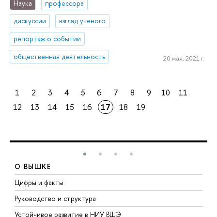
Наука
профессора
дискуссии
взгляд ученого
репортаж о событии
общественная деятельность
20 мая, 2021 г.
1
2
3
4
5
6
7
8
9
10
11
12
13
14
15
16
17
18
19
О ВЫШКЕ
Цифры и факты
Л
Руководство и структура
Д
Устойчивое развитие в НИУ ВШЭ
О