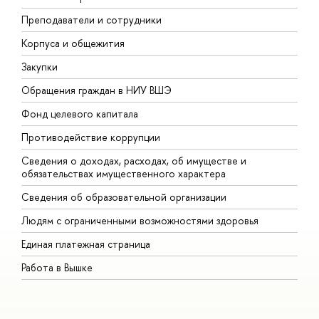
Преподаватели и сотрудники
П
Корпуса и общежития
В
Закупки
П
Обращения граждан в НИУ ВШЭ
А
Фонд целевого капитала
Д
Противодействие коррупции
Ц
Сведения о доходах, расходах, об имуществе и
Б
обязательствах имущественного характера
О
Сведения об образовательной организации
О
Людям с ограниченными возможностями здоровья
Единая платежная страница
Работа в Вышке