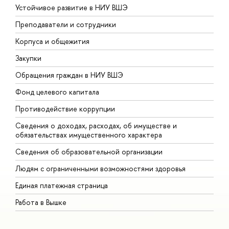
Устойчивое развитие в НИУ ВШЭ
О
Преподаватели и сотрудники
П
Корпуса и общежития
В
Закупки
П
Обращения граждан в НИУ ВШЭ
А
Фонд целевого капитала
Д
Противодействие коррупции
Ц
Сведения о доходах, расходах, об имуществе и
Б
обязательствах имущественного характера
О
Сведения об образовательной организации
О
Людям с ограниченными возможностями здоровья
Единая платежная страница
Работа в Вышке