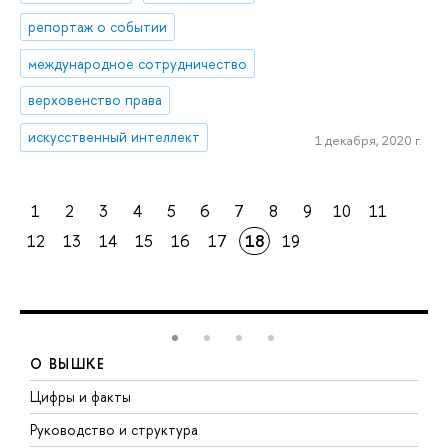
репортаж о событии
международное сотрудничество
верховенство права
искусственный интеллект
1 декабря, 2020 г.
1
2
3
4
5
6
7
8
9
10
11
12
13
14
15
16
17
18
19
О ВЫШКЕ
Цифры и факты
Л
Руководство и структура
Д