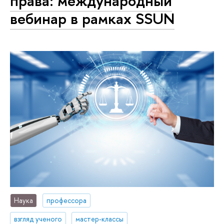
права: международный
вебинар в рамках SSUN
Наука
профессора
взгляд ученого
мастер-классы