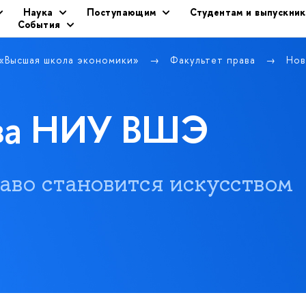
Наука
Поступающим
Студентам и выпускни
События
 «Высшая школа экономики»
Факультет права
Нов
ава НИУ ВШЭ
 право становится искусством