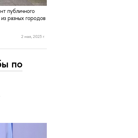
нт публичного
из разных городов
2 мая, 2023 г.
бы по
е