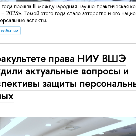
 года прошла III международная научно-практическая к
023». Темой этого года стало авторство и его нацио
версальные аспекты.
 событии
факультете права НИУ ВШЭ
удили актуальные вопросы и
спективы защиты персональн
ных