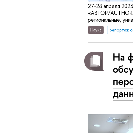
27-28 апреля 2023
«АВТОР/AUTHOR – 2
региональные, уни
Наука
репортаж о
На 
обс
пер
дан