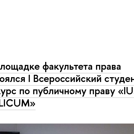
лощадке факультета права
оялся I Всероссийский студе
урс по публичному праву «I
LICUM»