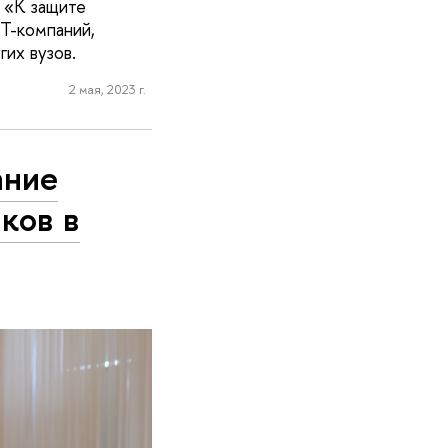
 «К защите
T-компаний,
их вузов.
2 мая, 2023 г.
ание
ков в