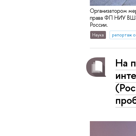
Организатором мер
права ФП НИУ ВШЭ.
России.
Наука
репортаж о
На 
инт
(Рос
про