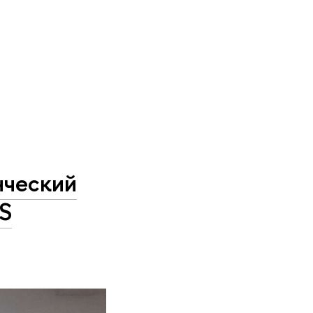
нческий
US