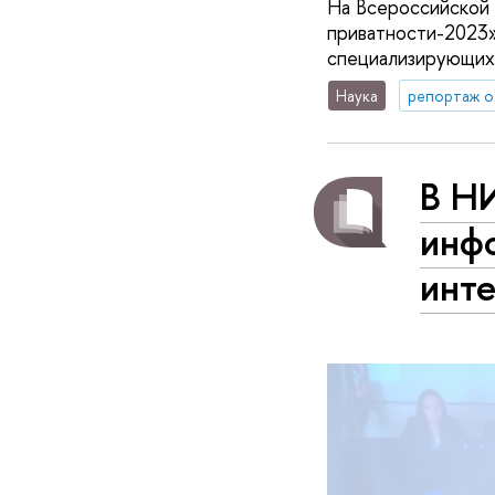
На Всероссийской
приватности-2023»
специализирующихс
Наука
репортаж о
В Н
инф
инт