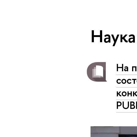
Наука
На п
сост
конк
PUB