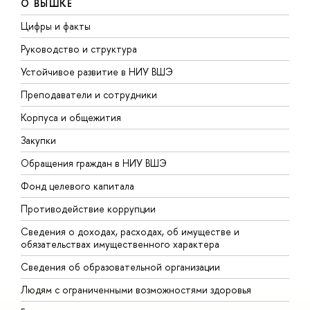
О ВЫШКЕ
Цифры и факты
Л
Руководство и структура
Д
Устойчивое развитие в НИУ ВШЭ
О
Преподаватели и сотрудники
П
Корпуса и общежития
В
Закупки
П
Обращения граждан в НИУ ВШЭ
А
Фонд целевого капитала
Д
Противодействие коррупции
Ц
Сведения о доходах, расходах, об имуществе и
Б
обязательствах имущественного характера
О
Сведения об образовательной организации
О
Людям с ограниченными возможностями здоровья