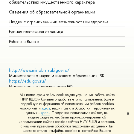
обязательствах имущественного характера
О
Сведения об образовательной организации
О
Людям с ограниченными возможностями здоровья
Единая платежная страница
Работа в Вышке
http://www.minobrnauki.gov.ru/
Министерство науки и высшего образования РФ
https://edu.gov.ru/
Министерство просвещения РФ
https://elearning.hse.ru/mooc
Мы используем файлы cookies для улучшения работы сайта
Массовые открытые онлайн-курсы
НИУ ВШЭ и большего удобства его использования. Более
подробную информацию об использовании файлов cookies
можно найти
здесь
, наши правила обработки персональных
данных –
здесь
. Продолжая пользоваться сайтом, вы
✖
© НИУ ВШЭ 1993–2026
Адреса и контакты
Условия
подтверждаете, что были проинформированы об
использования материалов
Политика конфиденциальности
Карта
использовании файлов cookies сайтом НИУ ВШЭ и согласны
сайта
с нашими правилами обработки персональных данных. Вы
Шрифты HSE Sans и HSE Slab разработаны в
Школе дизайна НИУ
можете отключить файлы cookies в настройках Вашего
ВШЭ