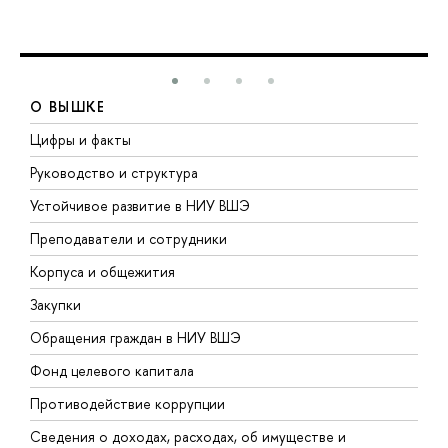
О ВЫШКЕ
Цифры и факты
Л
Руководство и структура
Д
Устойчивое развитие в НИУ ВШЭ
О
Преподаватели и сотрудники
П
Корпуса и общежития
В
Закупки
П
Обращения граждан в НИУ ВШЭ
А
Фонд целевого капитала
Д
Противодействие коррупции
Ц
Сведения о доходах, расходах, об имуществе и
Б