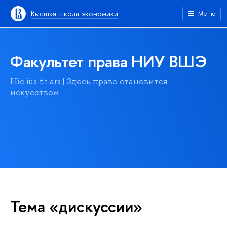
Высшая школа экономики
Меню
Факультет права НИУ ВШЭ
Hic ius fit ars | Здесь право становится
искусством
Тема «дискуссии»