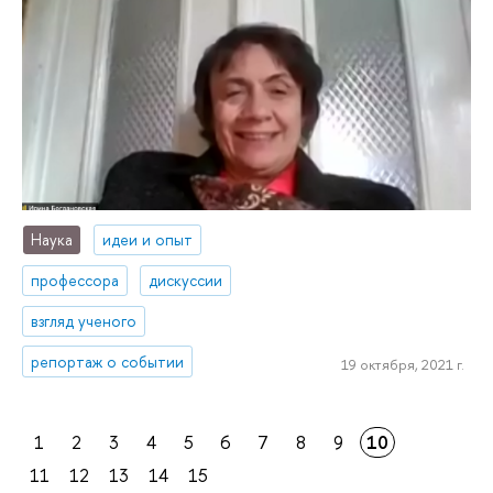
Наука
идеи и опыт
профессора
дискуссии
взгляд ученого
репортаж о событии
19 октября, 2021 г.
1
2
3
4
5
6
7
8
9
10
11
12
13
14
15