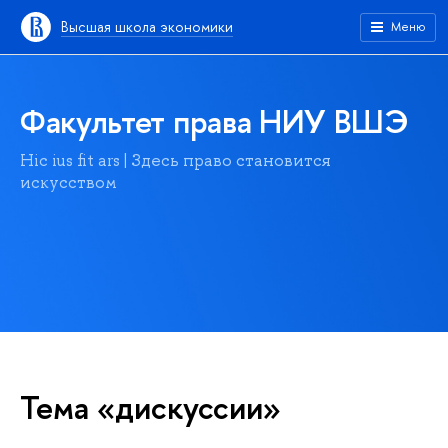
Высшая школа экономики
Меню
Факультет права НИУ ВШЭ
Hic ius fit ars | Здесь право становится
искусством
Тема «дискуссии»