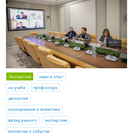
Экспертиза
идеи и опыт
не учеба
профессора
дискуссии
исследования и аналитика
взгляд ученого
экспертиза
репортаж о событии