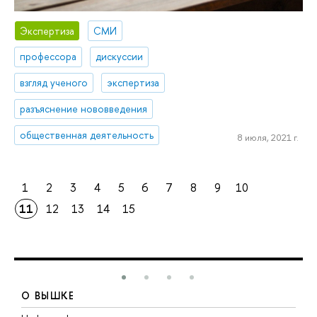
Экспертиза
СМИ
профессора
дискуссии
взгляд ученого
экспертиза
разъяснение нововведения
общественная деятельность
8 июля, 2021 г.
1
2
3
4
5
6
7
8
9
10
11
12
13
14
15
О ВЫШКЕ