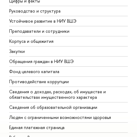
Цифры и факты
Л
Руководство и структура
Д
Устойчивое развитие в НИУ ВШЭ
О
Преподаватели и сотрудники
П
Корпуса и общежития
В
Закупки
П
Обращения граждан в НИУ ВШЭ
А
Фонд целевого капитала
Д
Противодействие коррупции
Ц
Сведения о доходах, расходах, об имуществе и
Б
обязательствах имущественного характера
О
Сведения об образовательной организации
О
Людям с ограниченными возможностями здоровья
Единая платежная страница