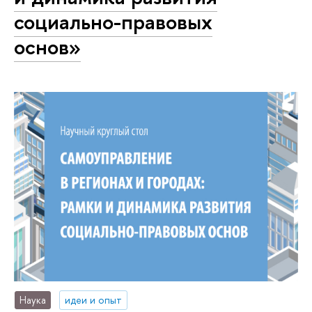
социально-правовых
основ»
Наука
идеи и опыт