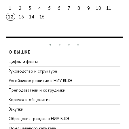
1
2
3
4
5
6
7
8
9
10
11
12
13
14
15
О ВЫШКЕ
Цифры и факты
Л
Руководство и структура
Д
Устойчивое развитие в НИУ ВШЭ
О
Преподаватели и сотрудники
П
Корпуса и общежития
В
Закупки
П
Обращения граждан в НИУ ВШЭ
А
Фонд целевого капитала
Д