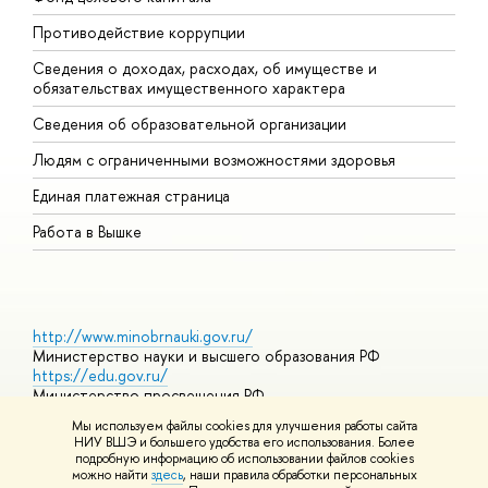
Противодействие коррупции
Ц
Сведения о доходах, расходах, об имуществе и
Б
обязательствах имущественного характера
О
Сведения об образовательной организации
О
Людям с ограниченными возможностями здоровья
Единая платежная страница
Работа в Вышке
http://www.minobrnauki.gov.ru/
Министерство науки и высшего образования РФ
https://edu.gov.ru/
Министерство просвещения РФ
https://elearning.hse.ru/mooc
Мы используем файлы cookies для улучшения работы сайта
Массовые открытые онлайн-курсы
НИУ ВШЭ и большего удобства его использования. Более
подробную информацию об использовании файлов cookies
можно найти
здесь
, наши правила обработки персональных