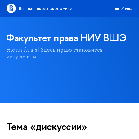
Высшая школа экономики
Меню
Факультет права НИУ ВШЭ
Hic ius fit ars | Здесь право становится
искусством
Тема «дискуссии»