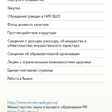
Закупки
П
Обращения граждан в НИУ ВШЭ
А
Фонд целевого капитала
Д
Противодействие коррупции
Ц
Сведения о доходах, расходах, об имуществе и
Б
обязательствах имущественного характера
О
Сведения об образовательной организации
О
Людям с ограниченными возможностями здоровья
Единая платежная страница
Работа в Вышке
http://www.minobrnauki.gov.ru/
Министерство науки и высшего образования РФ
https://edu.gov.ru/