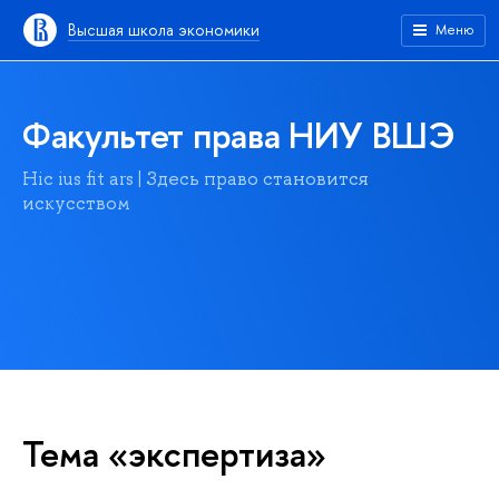
Высшая школа экономики
Меню
Факультет права НИУ ВШЭ
Hic ius fit ars | Здесь право становится
искусством
Тема «экспертиза»