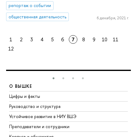
репортаж о событии
общественная деятельность
6 декабря, 2021 г.
1
2
3
4
5
6
7
8
9
10
11
12
О ВЫШКЕ
Цифры и факты
Л
Руководство и структура
Д
Устойчивое развитие в НИУ ВШЭ
О
Преподаватели и сотрудники
П
Корпуса и общежития
В