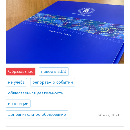
Образование
новое в ВШЭ
не учеба
репортаж о событии
общественная деятельность
инновации
дополнительное образование
26 мая, 2021 г.