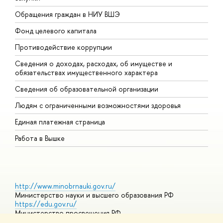
Обращения граждан в НИУ ВШЭ
А
Фонд целевого капитала
Д
Противодействие коррупции
Ц
Сведения о доходах, расходах, об имуществе и
Б
обязательствах имущественного характера
О
Сведения об образовательной организации
О
Людям с ограниченными возможностями здоровья
Единая платежная страница
Работа в Вышке
http://www.minobrnauki.gov.ru/
Министерство науки и высшего образования РФ
https://edu.gov.ru/
Министерство просвещения РФ
https://elearning.hse.ru/mooc