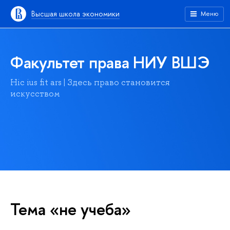
Высшая школа экономики
Меню
Факультет права НИУ ВШЭ
Hic ius fit ars | Здесь право становится
искусством
Тема «не учеба»