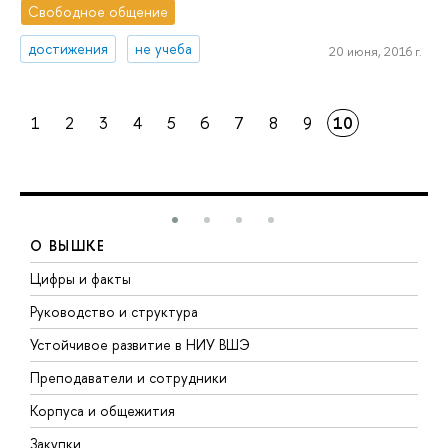
Свободное общение
достижения
не учеба
20 июня, 2016 г.
1
2
3
4
5
6
7
8
9
10
О ВЫШКЕ
Цифры и факты
Л
Руководство и структура
Д
Устойчивое развитие в НИУ ВШЭ
О
Преподаватели и сотрудники
П
Корпуса и общежития
В
Закупки
П