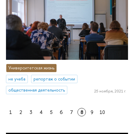
Университетская жизнь
не учеба
репортаж о событии
общественная деятельность
25 ноября, 2021 г.
1
2
3
4
5
6
7
8
9
10