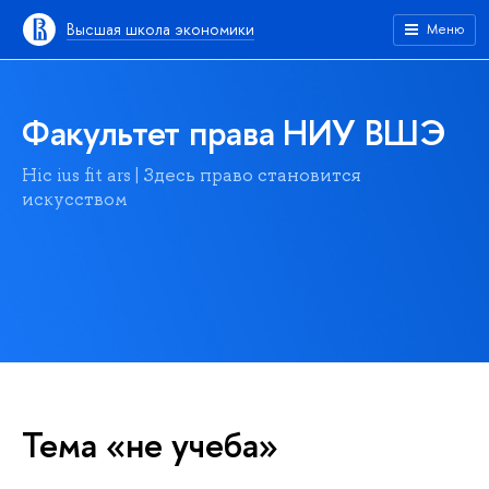
Высшая школа экономики
Меню
Факультет права НИУ ВШЭ
Hic ius fit ars | Здесь право становится
искусством
Тема «не учеба»