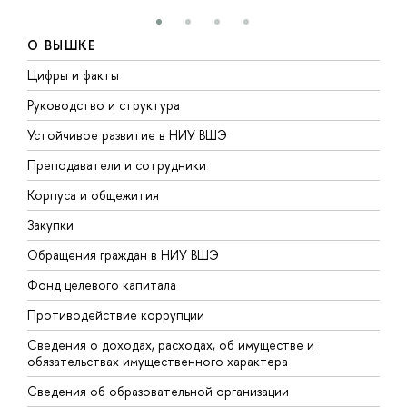
О ВЫШКЕ
Цифры и факты
Л
Руководство и структура
Д
Устойчивое развитие в НИУ ВШЭ
О
Преподаватели и сотрудники
П
Корпуса и общежития
В
Закупки
П
Обращения граждан в НИУ ВШЭ
А
Фонд целевого капитала
Д
Противодействие коррупции
Ц
Сведения о доходах, расходах, об имуществе и
Б
обязательствах имущественного характера
О
Сведения об образовательной организации
О