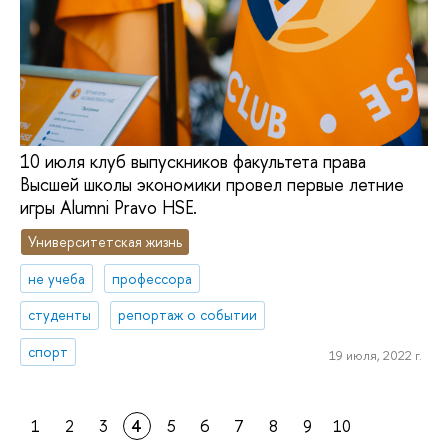
10 июля клуб выпускников факультета права
Высшей школы экономики провел первые летние
игры Alumni Pravo HSE.
Университетская жизнь
не учеба
профессора
студенты
репортаж о событии
спорт
19 июля, 2022 г.
1
2
3
4
5
6
7
8
9
10