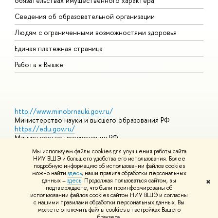
обязательствах имущественного характера
О
Сведения об образовательной организации
О
Людям с ограниченными возможностями здоровья
Единая платежная страница
Работа в Вышке
http://www.minobrnauki.gov.ru/
Министерство науки и высшего образования РФ
https://edu.gov.ru/
Министерство просвещения РФ
https://elearning.hse.ru/mooc
Мы используем файлы cookies для улучшения работы сайта
Массовые открытые онлайн-курсы
НИУ ВШЭ и большего удобства его использования. Более
подробную информацию об использовании файлов cookies
можно найти
здесь
, наши правила обработки персональных
данных –
здесь
. Продолжая пользоваться сайтом, вы
✖
© НИУ ВШЭ 1993–2026
Адреса и контакты
Условия
подтверждаете, что были проинформированы об
использования материалов
Политика конфиденциальности
Карта
использовании файлов cookies сайтом НИУ ВШЭ и согласны
сайта
с нашими правилами обработки персональных данных. Вы
Шрифты HSE Sans и HSE Slab разработаны в
Школе дизайна НИУ
можете отключить файлы cookies в настройках Вашего
ВШЭ
браузера.