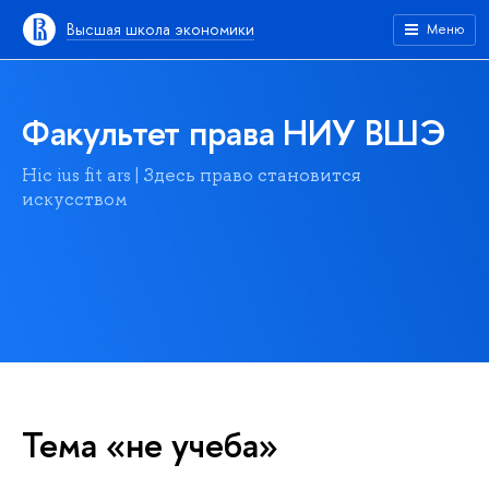
Высшая школа экономики
Меню
Факультет права НИУ ВШЭ
Hic ius fit ars | Здесь право становится
искусством
Тема «не учеба»