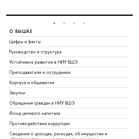
О ВЫШКЕ
Цифры и факты
Л
Руководство и структура
Д
Устойчивое развитие в НИУ ВШЭ
О
Преподаватели и сотрудники
П
Корпуса и общежития
В
Закупки
П
Обращения граждан в НИУ ВШЭ
А
Фонд целевого капитала
Д
Противодействие коррупции
Ц
Сведения о доходах, расходах, об имуществе и
Б