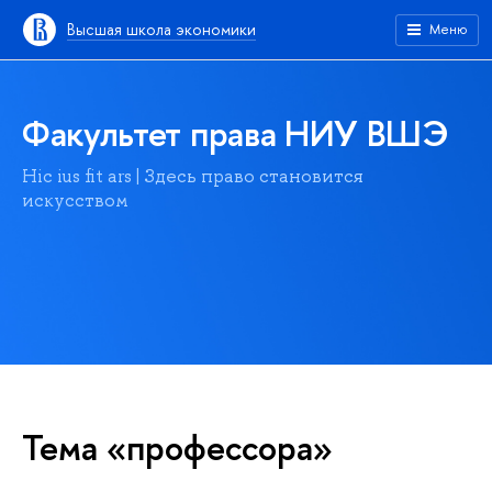
Высшая школа экономики
Меню
Факультет права НИУ ВШЭ
Hic ius fit ars | Здесь право становится
искусством
Тема «профессора»