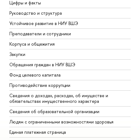
Цифры и факты
Л
Руководство и структура
Д
Устойчивое развитие в НИУ ВШЭ
О
Преподаватели и сотрудники
П
Корпуса и общежития
В
Закупки
П
Обращения граждан в НИУ ВШЭ
А
Фонд целевого капитала
Д
Противодействие коррупции
Ц
Сведения о доходах, расходах, об имуществе и
Б
обязательствах имущественного характера
О
Сведения об образовательной организации
О
Людям с ограниченными возможностями здоровья
Единая платежная страница