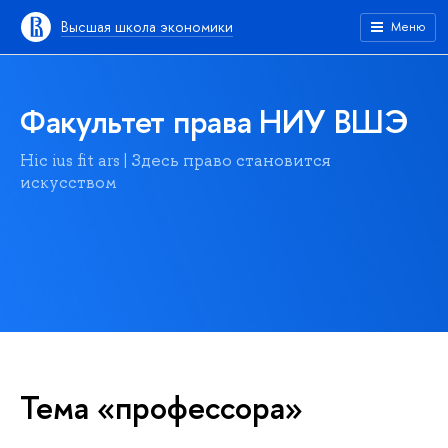
Высшая школа экономики
Меню
Факультет права НИУ ВШЭ
Hic ius fit ars | Здесь право становится
искусством
Тема «профессора»