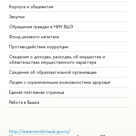
Корпуса и общежития
В
Закупки
П
Обращения граждан в НИУ ВШЭ
А
Фонд целевого капитала
Д
Противодействие коррупции
Ц
Сведения о доходах, расходах, об имуществе и
Б
обязательствах имущественного характера
О
Сведения об образовательной организации
О
Людям с ограниченными возможностями здоровья
Единая платежная страница
Работа в Вышке
http://www.minobrnauki.gov.ru/