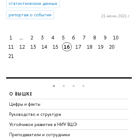
статистические данные
репортаж о событии
21 июня, 2021 г.
1
...
2
3
4
5
6
7
8
9
10
11
12
13
14
15
16
17
18
19
20
21
О ВЫШКЕ
Цифры и факты
Л
Руководство и структура
Д
Устойчивое развитие в НИУ ВШЭ
О
Преподаватели и сотрудники
П