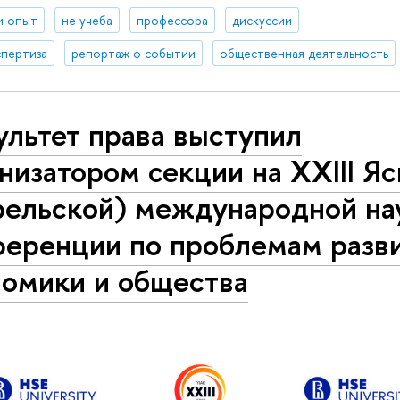
и опыт
не учеба
профессора
дискуссии
спертиза
репортаж о событии
общественная деятельность
льтет права выступил
низатором секции на XXIII Я
рельской) международной на
ференции по проблемам разв
номики и общества