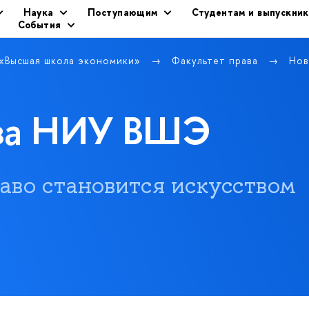
Наука
Поступающим
Студентам и выпускни
События
 «Высшая школа экономики»
Факультет права
Нов
ава НИУ ВШЭ
 право становится искусством