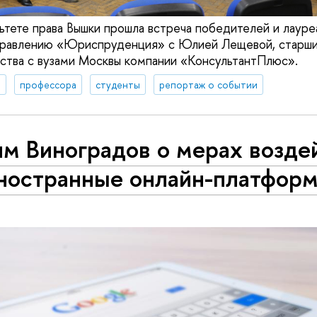
льтете права Вышки прошла встреча победителей и лауре
правлению «Юриспруденция» с Юлией Лещевой, стар
ства с вузами Москвы компании «КонсультантПлюс».
я
профессора
студенты
репортаж о событии
им Виноградов о мерах возде
иностранные онлайн-платфор