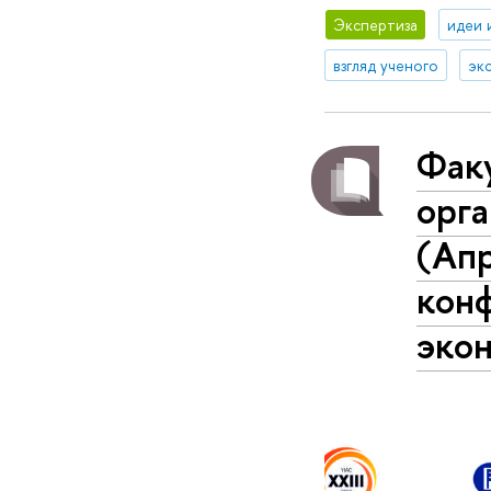
Экспертиза
идеи 
взгляд ученого
эк
Факу
орга
(Ап
кон
эко