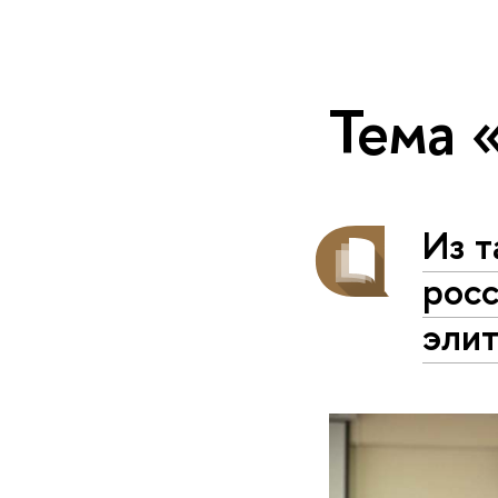
Тема 
Из т
рос
эли