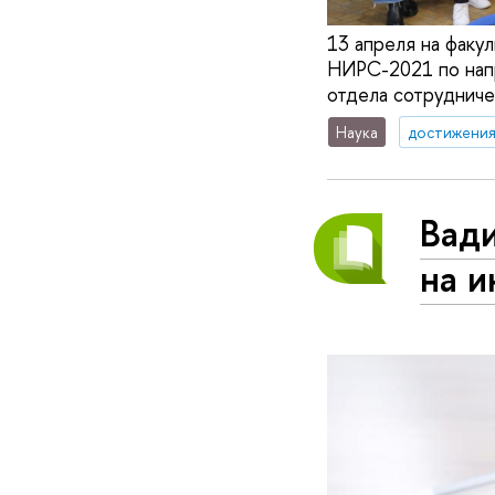
13 апреля на факу
НИРС-2021 по на
отдела сотрудниче
Наука
достижени
Вад
на 