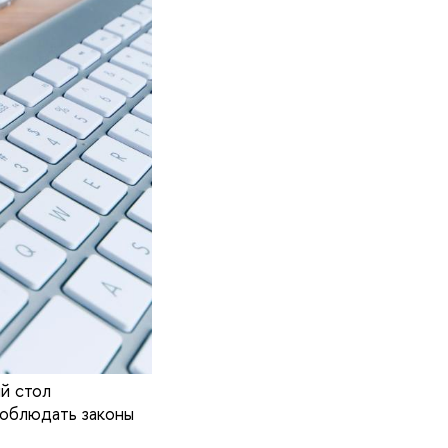
й стол
соблюдать законы