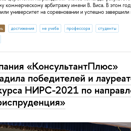
 коммерческому арбитражу имени В. Виса. В этом год
или университет на соревновании и успешно завершили
нь
достижения
не учеба
профессора
студенты
пания «КонсультантПлюс»
адила победителей и лауреат
курса НИРС-2021 по направ
испруденция»