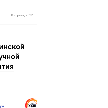
8 апреля, 2022 г.
синской
учной
ития