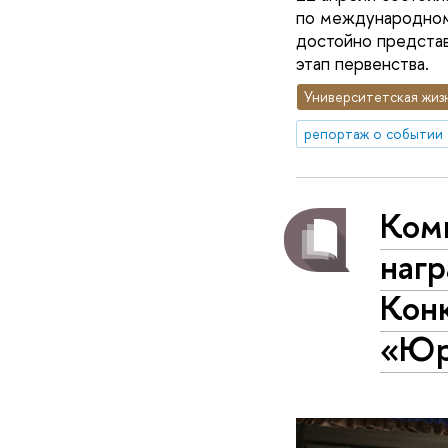
по международному
достойно представ
этап первенства.
Университетская жиз
репортаж о событии
Ком
нагр
Кон
«Юр