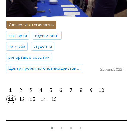
Университетская жизнь
лектории
идеи и опыт
не учеба
студенты
репортаж о событии
Центр проектного взаимодействия бизнеса и права
25 мая, 2022 г.
1
2
3
4
5
6
7
8
9
10
11
12
13
14
15