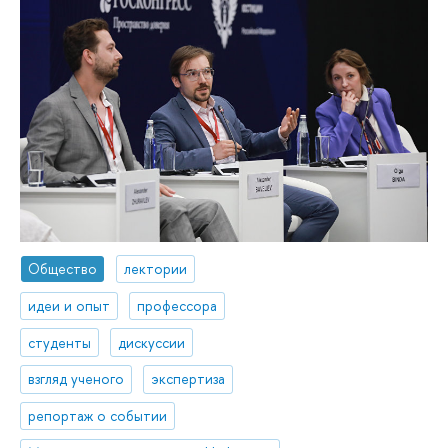
Общество
лектории
идеи и опыт
профессора
студенты
дискуссии
взгляд ученого
экспертиза
репортаж о событии