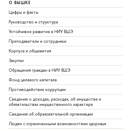
О ВЫШКЕ
Цифры и факты
Л
Руководство и структура
Д
Устойчивое развитие в НИУ ВШЭ
О
Преподаватели и сотрудники
П
Корпуса и общежития
В
Закупки
П
Обращения граждан в НИУ ВШЭ
А
Фонд целевого капитала
Д
Противодействие коррупции
Ц
Сведения о доходах, расходах, об имуществе и
Б
обязательствах имущественного характера
О
Сведения об образовательной организации
О
Людям с ограниченными возможностями здоровья