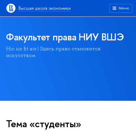
Высшая школа экономики
Меню
Факультет права НИУ ВШЭ
Hic ius fit ars | Здесь право становится
искусством
Тема «студенты»