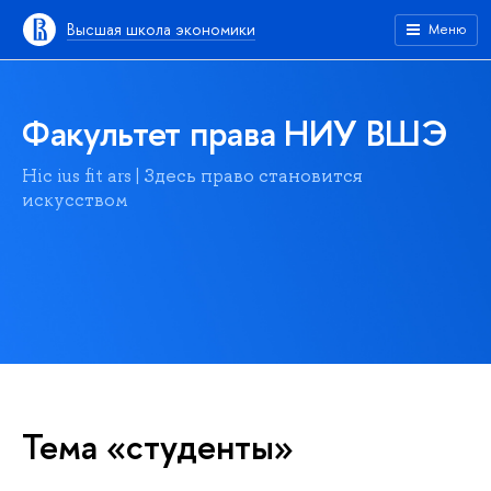
Высшая школа экономики
Меню
Факультет права НИУ ВШЭ
Hic ius fit ars | Здесь право становится
искусством
Тема «студенты»