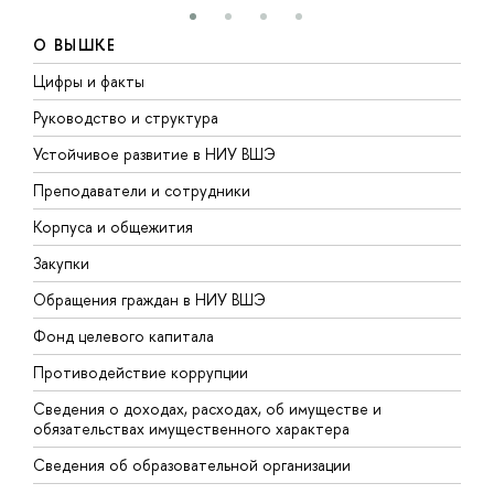
О ВЫШКЕ
Цифры и факты
Л
Руководство и структура
Д
Устойчивое развитие в НИУ ВШЭ
О
Преподаватели и сотрудники
П
Корпуса и общежития
В
Закупки
П
Обращения граждан в НИУ ВШЭ
А
Фонд целевого капитала
Д
Противодействие коррупции
Ц
Сведения о доходах, расходах, об имуществе и
Б
обязательствах имущественного характера
О
Сведения об образовательной организации
О