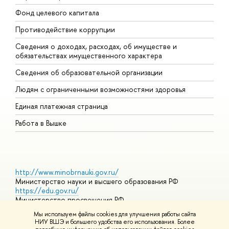
Фонд целевого капитала
Д
Противодействие коррупции
Ц
Сведения о доходах, расходах, об имуществе и
Б
обязательствах имущественного характера
О
Сведения об образовательной организации
О
Людям с ограниченными возможностями здоровья
Единая платежная страница
Работа в Вышке
http://www.minobrnauki.gov.ru/
Министерство науки и высшего образования РФ
https://edu.gov.ru/
Министерство просвещения РФ
https://elearning.hse.ru/mooc
Мы используем файлы cookies для улучшения работы сайта
Массовые открытые онлайн-курсы
НИУ ВШЭ и большего удобства его использования. Более