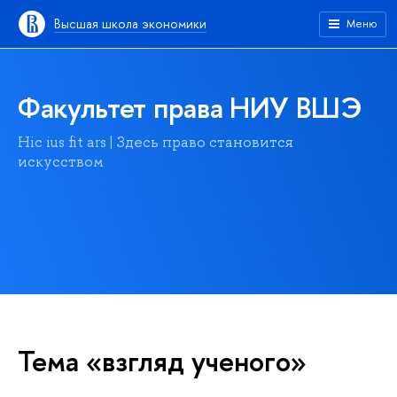
Высшая школа экономики
Меню
Факультет права НИУ ВШЭ
Hic ius fit ars | Здесь право становится
искусством
Тема «взгляд ученого»