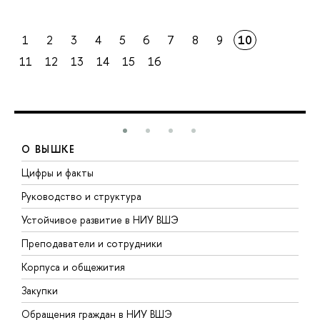
1
2
3
4
5
6
7
8
9
10
11
12
13
14
15
16
О ВЫШКЕ
Цифры и факты
Л
Руководство и структура
Д
Устойчивое развитие в НИУ ВШЭ
О
Преподаватели и сотрудники
П
Корпуса и общежития
В
Закупки
П
Обращения граждан в НИУ ВШЭ
А