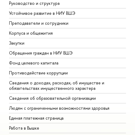
Руководство и структура
Д
Устойчивое развитие в НИУ ВШЭ
О
Преподаватели и сотрудники
П
Корпуса и общежития
В
Закупки
П
Обращения граждан в НИУ ВШЭ
А
Фонд целевого капитала
Д
Противодействие коррупции
Ц
Сведения о доходах, расходах, об имуществе и
Б
обязательствах имущественного характера
О
Сведения об образовательной организации
О
Людям с ограниченными возможностями здоровья
Единая платежная страница
Работа в Вышке