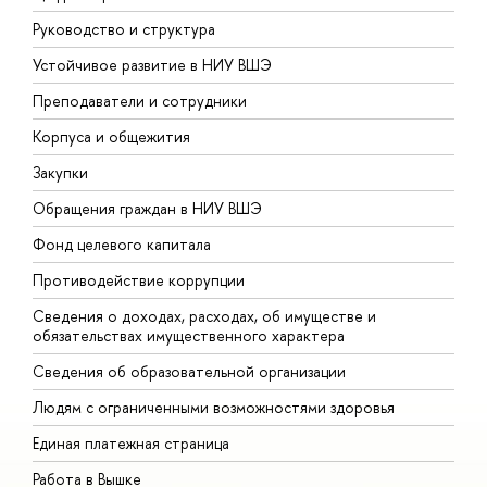
Руководство и структура
Д
Устойчивое развитие в НИУ ВШЭ
О
Преподаватели и сотрудники
П
Корпуса и общежития
В
Закупки
П
Обращения граждан в НИУ ВШЭ
А
Фонд целевого капитала
Д
Противодействие коррупции
Ц
Сведения о доходах, расходах, об имуществе и
Б
обязательствах имущественного характера
О
Сведения об образовательной организации
О
Людям с ограниченными возможностями здоровья
Единая платежная страница
Работа в Вышке