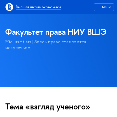
Высшая школа экономики
Меню
Факультет права НИУ ВШЭ
Hic ius fit ars | Здесь право становится
искусством
Тема «взгляд ученого»