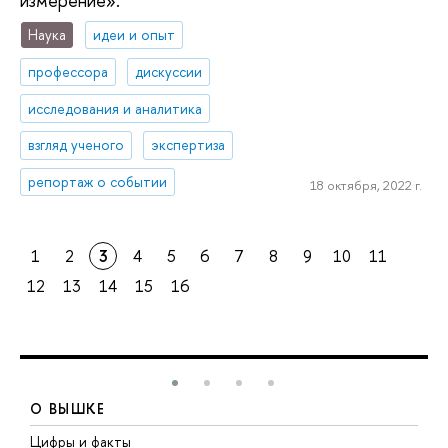
измерение».
Наука
идеи и опыт
профессора
дискуссии
исследования и аналитика
взгляд ученого
экспертиза
репортаж о событии
18 октября, 2022 г.
1
2
3
4
5
6
7
8
9
10
11
12
13
14
15
16
О ВЫШКЕ
Цифры и факты
Л