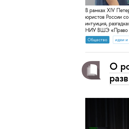
В рамках XIV Пет
юристов России со
интуиция, разгадка
НИУ ВШЭ «Право и
Общество
идеи и
О р
разв