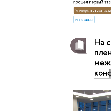
прошел первый эта
Университетская жиз
инновации
На с
пле
меж
кон