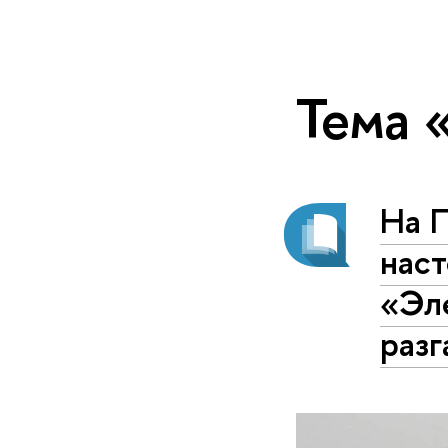
Тема 
На 
нас
«Эл
разг