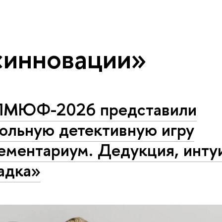
«инновации»
ПМЮФ-2026 представили
тольную детективную игру
ементариум. Дедукция, инту
адка»