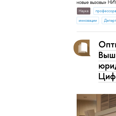
новые вызовы» НИ
Наука
профессор
инновации
Департ
Опт
Выш
юрид
Циф