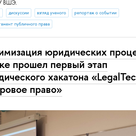
У ВШЭ.
а
дискуссии
взгляд ученого
репортаж о событии
амент публичного права
имизация юридических проце
ке прошел первый этап
ического хакатона «LegalTec
ровое право»