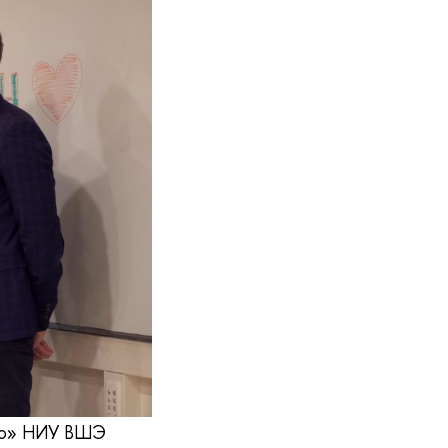
аво» НИУ ВШЭ