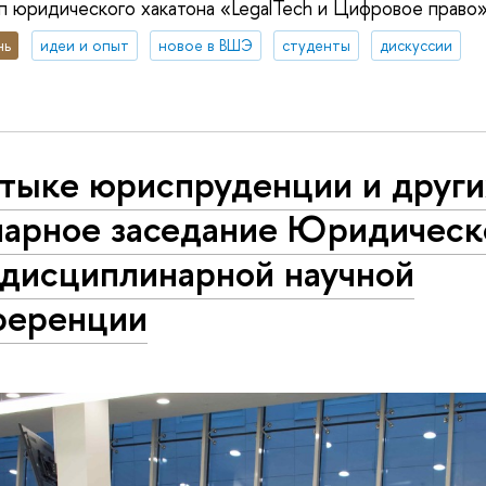
п юридического хакатона «LegalTech и Цифровое право
нь
идеи и опыт
новое в ВШЭ
студенты
дискуссии
тыке юриспруденции и други
нарное заседание Юридическ
дисциплинарной научной
ференции