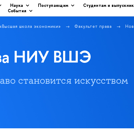
Наука
Поступающим
Студентам и выпускни
События
 «Высшая школа экономики»
Факультет права
Нов
ава НИУ ВШЭ
 право становится искусством