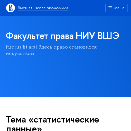
Высшая школа экономики
Меню
Факультет права НИУ ВШЭ
Hic ius fit ars | Здесь право становится
искусством
Тема «статистические
данные»