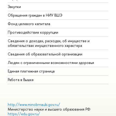
Закупки
П
Обращения граждан в НИУ ВШЭ
А
Фонд целевого капитала
Д
Противодействие коррупции
Ц
Сведения о доходах, расходах, об имуществе и
Б
обязательствах имущественного характера
О
Сведения об образовательной организации
О
Людям с ограниченными возможностями здоровья
Единая платежная страница
Работа в Вышке
http://www.minobrnauki.gov.ru/
Министерство науки и высшего образования РФ
https://edu.gov.ru/