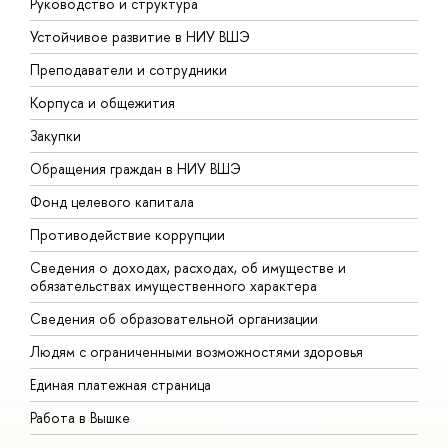
Руководство и структура
Д
Устойчивое развитие в НИУ ВШЭ
О
Преподаватели и сотрудники
П
Корпуса и общежития
В
Закупки
П
Обращения граждан в НИУ ВШЭ
А
Фонд целевого капитала
Д
Противодействие коррупции
Ц
Сведения о доходах, расходах, об имуществе и
Б
обязательствах имущественного характера
О
Сведения об образовательной организации
О
Людям с ограниченными возможностями здоровья
Единая платежная страница
Работа в Вышке